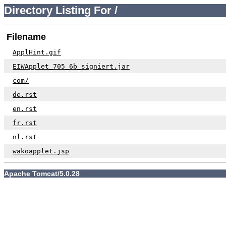
Directory Listing For /
Filename
ApplHint.gif
EIWApplet_705_6b_signiert.jar
com/
de.rst
en.rst
fr.rst
nl.rst
wakoapplet.jsp
Apache Tomcat/5.0.28